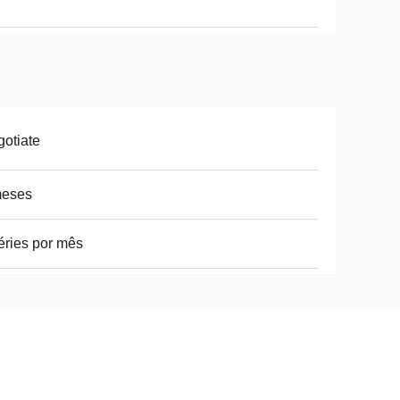
otiate
meses
éries por mês