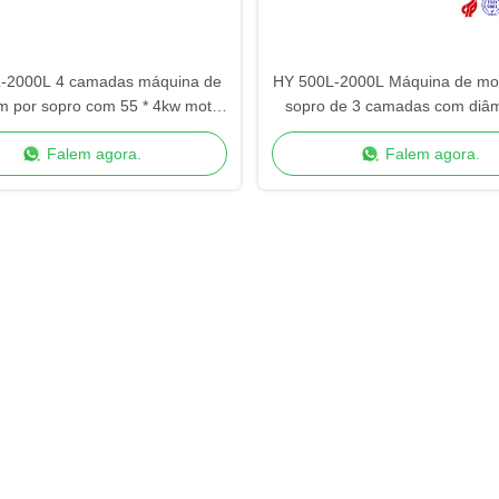
-2000L 4 camadas máquina de
HY 500L-2000L Máquina de mo
 por sopro com 55 * 4kw motor
sopro de 3 camadas com diâm
de extrusão
parafuso 90/120/90m
Falem agora.
Falem agora.