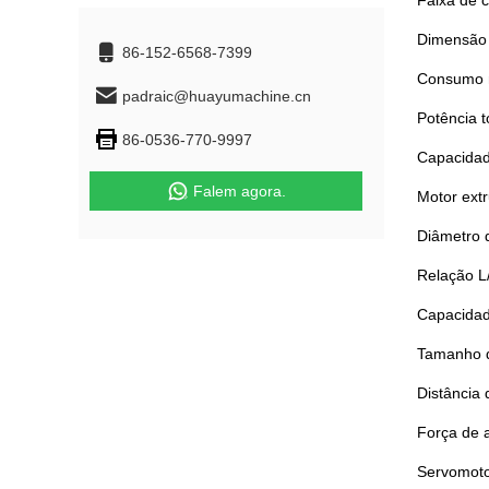
Faixa de 
Dimensão 
86-152-6568-7399
Consumo 
padraic@huayumachine.cn
Potência t
86-0536-770-9997
Capacidad
Falem agora.
Motor ext
Diâmetro 
Relação L
Capacidad
Tamanho 
Distância
Força de 
Servomoto