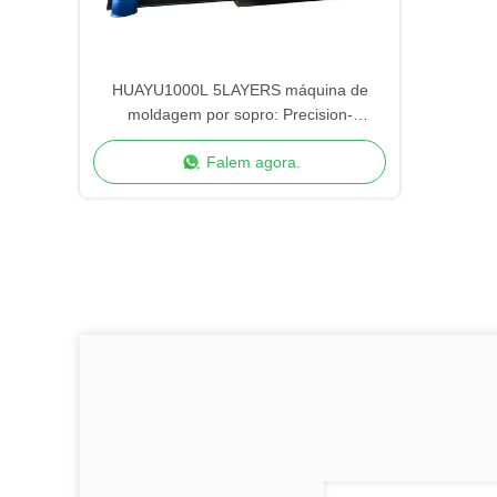
HUAYU1000L 5LAYERS máquina de
moldagem por sopro: Precision-
fabricado, controle de qualidade
Falem agora.
avançado