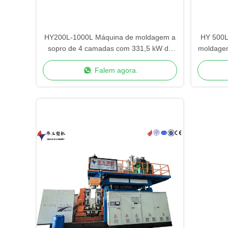
HY200L-1000L Máquina de moldagem a
HY 500L
sopro de 4 camadas com 331,5 kW de
moldagem
potência total para grande contentor
Falem agora.