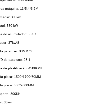
capacidade: 200-1000L
da máquina: 11*5,4*6,2M
médio: 300kw
otal: 580 kW
e do acumulador: 35KG
rusor: 37kw*8
do parafuso: 80MM * 8
/D do parafuso: 28:1
e de plastificação: 450KG/H
da placa: 1500*1700*70MM
 da placa: 850*2600MM
aperto: 800KN
r: 30kw