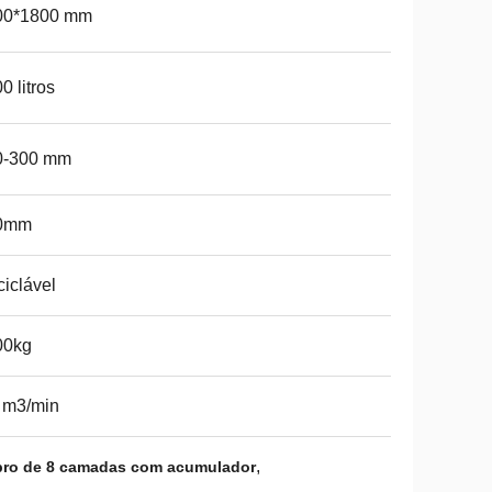
00*1800 mm
0 litros
0-300 mm
0mm
iclável
00kg
 m3/min
,
pro de 8 camadas com acumulador