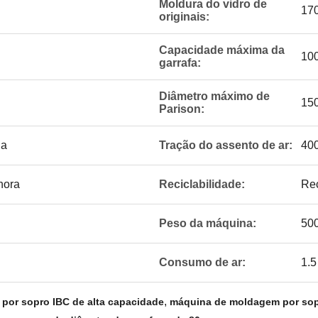
Moldura do vidro de
17
originais:
Capacidade máxima da
100
garrafa:
Diâmetro máximo de
15
Parison:
ia
Tração do assento de ar:
40
hora
Reciclabilidade:
Rec
Peso da máquina:
50
Consumo de ar:
1.5
,
por sopro IBC de alta capacidade
máquina de moldagem por so