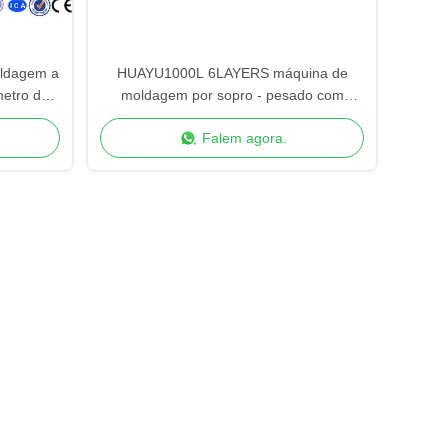
ldagem a
HUAYU1000L 6LAYERS máquina de
etro de
moldagem por sopro - pesado com
m
segurança aumentada
Falem agora.