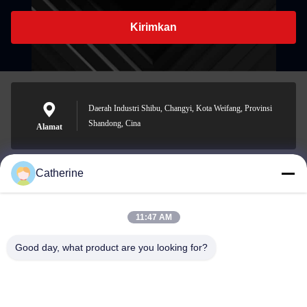
Kirimkan
Daerah Industri Shibu, Changyi, Kota Weifang, Provinsi
Shandong, Cina
Alamat
Catherine
padraic@huayumachine.cn
E-mail
11:47 AM
Good day, what product are you looking for?
0086-152-6568-7399
Telepon