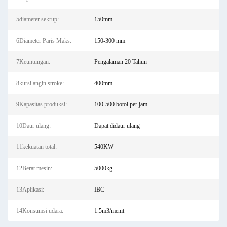
5diameter sekrup:
150mm
6Diameter Paris Maks:
150-300 mm
7Keuntungan:
Pengalaman 20 Tahun
8kursi angin stroke:
400mm
9Kapasitas produksi:
100-500 botol per jam
10Daur ulang:
Dapat didaur ulang
11kekuatan total:
540KW
12Berat mesin:
5000kg
13Aplikasi:
IBC
14Konsumsi udara:
1.5m3/menit