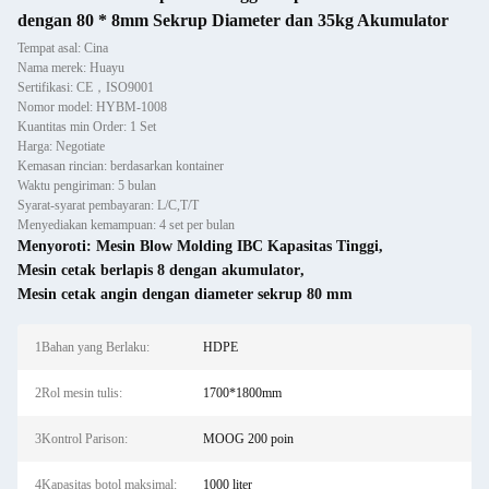
dengan 80 * 8mm Sekrup Diameter dan 35kg Akumulator
Tempat asal: Cina
Nama merek: Huayu
Sertifikasi: CE，ISO9001
Nomor model: HYBM-1008
Kuantitas min Order: 1 Set
Harga: Negotiate
Kemasan rincian: berdasarkan kontainer
Waktu pengiriman: 5 bulan
Syarat-syarat pembayaran: L/C,T/T
Menyediakan kemampuan: 4 set per bulan
Menyoroti:
Mesin Blow Molding IBC Kapasitas Tinggi
,
Mesin cetak berlapis 8 dengan akumulator
,
Mesin cetak angin dengan diameter sekrup 80 mm
1Bahan yang Berlaku:
HDPE
2Rol mesin tulis:
1700*1800mm
3Kontrol Parison:
MOOG 200 poin
4Kapasitas botol maksimal:
1000 liter