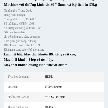
Machine với đường kính vít 80 * 8mm và Bộ tích tụ 35kg
Nguồn gốc: Trung Quốc
Hàng hiệu: Huayu
Chứng nhận: CE，ISO9001
Số mô hình: HYBM-1008
Số lượng đặt hàng tối thiểu: 1 bộ
Giá bán: Negotiate
chi tiết đóng gói: bằng container
Thời gian giao hàng: 5 tháng
Điều khoản thanh toán: L/C,T/T
Khả năng cung cấp: 4 bộ mỗi tháng
Làm nổi bật:
Máy thổi khuôn IBC công suất cao
,
Máy thổi khuôn 8 lớp có tích lũy
,
Máy thổi khuôn đường kính trục vít 80mm
1Vật liệu áp dụng:
HDPE
2trục lăn:
1700*1800mm
3kiểm soát Parison:
MOOG 200 điểm
4Công suất tối đa:
1000 lít