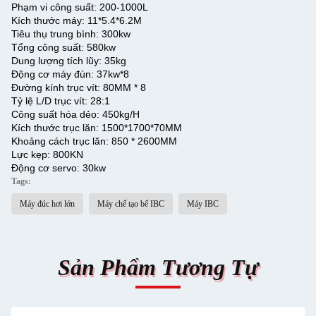
Phạm vi công suất: 200-1000L
Kích thước máy: 11*5.4*6.2M
Tiêu thụ trung bình: 300kw
Tổng công suất: 580kw
Dung lượng tích lũy: 35kg
Động cơ máy đùn: 37kw*8
Đường kính trục vít: 80MM * 8
Tỷ lệ L/D trục vít: 28:1
Công suất hóa dẻo: 450kg/H
Kích thước trục lăn: 1500*1700*70MM
Khoảng cách trục lăn: 850 * 2600MM
Lực kẹp: 800KN
Động cơ servo: 30kw
Tags:
Máy đúc hơi lớn
Máy chế tạo bể IBC
Máy IBC
Sản Phẩm Tương Tự