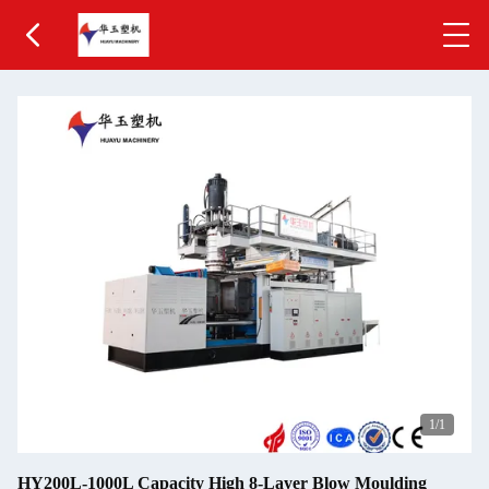
1
/1
HY200L-1000L Capacity High 8-Layer Blow Moulding