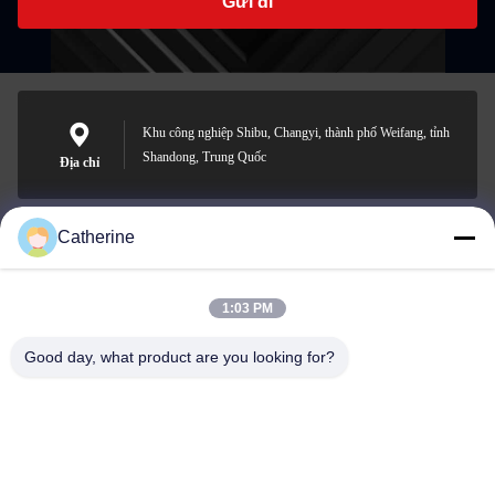
Gửi đi
Khu công nghiệp Shibu, Changyi, thành phố Weifang, tỉnh
Shandong, Trung Quốc
Địa chỉ
Catherine
padraic@huayumachine.cn
E-mail
1:03 PM
Good day, what product are you looking for?
0086-152-6568-7399
Điện thoại