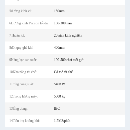
5đường kính vít:
150mm
6Đường kính Parison tối đa:
150-300 mm
7Thuận lợi:
20 năm kinh nghiệm
8đột quỵ ghế khí:
400mm
9Năng lực sản xuất:
100-500 chai mỗi giờ
10Khả năng tái chế:
Có thể tái chế
11tổng công suất:
540KW
12Trọng lượng máy:
5000 kg
13Ứng dụng:
IBC
14Tiêu thụ không khí:
1,5M3/phút