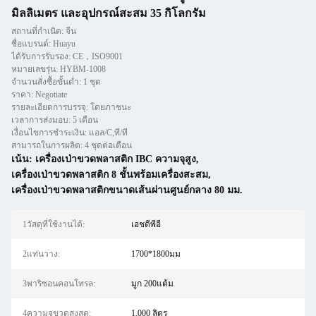
มิลลิเมตร และอุปกรณ์สะสม 35 กิโลกรัม
สถานที่กำเนิด: จีน
ชื่อแบรนด์: Huayu
ได้รับการรับรอง: CE，ISO9001
หมายเลขรุ่น: HYBM-1008
จำนวนสั่งซื้อขั้นต่ำ: 1 ชุด
ราคา: Negotiate
รายละเอียดการบรรจุ: โดยภาชนะ
เวลาการส่งมอบ: 5 เดือน
เงื่อนไขการชำระเงิน: แอล/C,ที/ที
สามารถในการผลิต: 4 ชุดต่อเดือน
เน้น:
เครื่องเป่าขวดพลาสติก IBC ความจุสูง
,
เครื่องเป่าขวดพลาสติก 8 ชั้นพร้อมเครื่องสะสม
,
เครื่องเป่าขวดพลาสติกขนาดเส้นผ่านศูนย์กลาง 80 มม.
1วัสดุที่ใช้งานได้:
เอชดีพีอี
2แท่นวาง:
1700*1800มม
3พาริซอนคอนโทรล:
มูก 200แต้ม
4ความจุขวดสูงสุด:
1,000 ลิตร