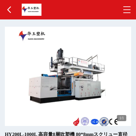
1
/1
HY200L-1000L 高容量8層吹塑機 80*8mmスクリュー直径