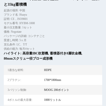
と35kg蓄積機
起源の場所: 中国
ブランド名: Huayu
証明: CE，ISO9001
モデル番号: HYBM-1008
最小注文数量: 1セット
価格: Negotiate
パッケージの詳細: コンテナごと
受渡し時間: 5ヶ月
支払条件: LC、T/T
供給の能力: 毎月4セット
ハイライト:
高容量IBC吹塑機
,
蓄積器付き8層吹金機
,
80mmスクリュー径ブロー成形機
1適当な材料:
HDPE
2プラテン:
1700*1800mm
3パリソン制御:
MOOG 200ポイント
4ボトルの最大容量:
1000リットル