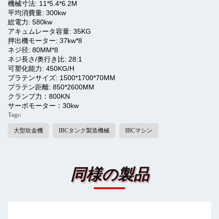
機械寸法: 11*5.4*6.2M
平均消費量: 300kw
総電力: 580kw
アキュムレータ容量: 35KG
押出機モーター: 37kw*8
ネジ径: 80MM*8
ネジ長さ/奥行き比: 28:1
可塑化能力: 450KG/H
プラテンサイズ: 1500*1700*70MM
プラテン距離: 850*2600MM
クランプ力：800KN
サーボモーター：30kw
Tags:
大型吹金機
IBCタンク製造機械
IBCマシン
同様の製品