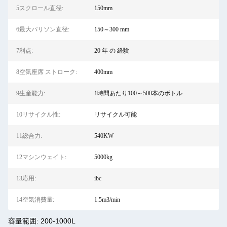
5スクロール直径:
150mm
6最大パリソン直径:
150～300 mm
7利点:
20 年 の 経験
8空気座席 ストローク:
400mm
9生産能力:
1時間あたり100～500本のボトル
10リサイクル性:
リサイクル可能
11総合力:
540KW
12マシンウェイト:
5000kg
13応用:
ibc
14空気消費量:
1.5m3/min
容量範囲: 200-1000L