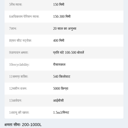
5पेंच व्यास:
150 मिमी
6अधिकतम पेरिसन व्यास:
150-300 मिमी
7लाभ:
20 साल का अनुभव
8एयर सीट स्ट्रोक:
400 मिमी
9उत्पादन क्षमता:
प्रति घंटे 100-500 बोतलें
10recyclability:
रीसायकल
11समग्र शक्ति:
540 किलोवाट
12मशीन वजन:
5000 किग्रा
13आवेदन:
आईबीसी
14वायु की खपत:
1.5m3/मिनट
क्षमता सीमाः 200-1000L