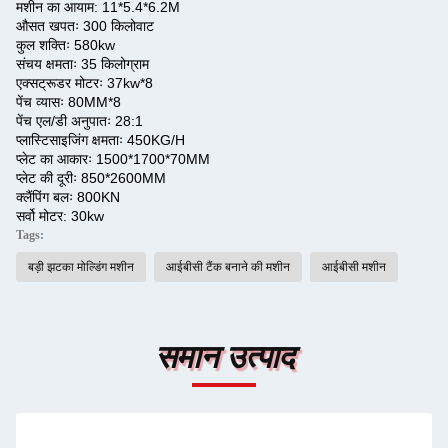
मशीन का आयाम: 11*5.4*6.2M
औसत खपतः 300 किलोवाट
कुल शक्तिः 580kw
संचय क्षमताः 35 किलोग्राम
एक्सट्रूडर मोटरः 37kw*8
पेंच व्यासः 80MM*8
पेंच एल/डी अनुपातः 28:1
प्लास्टिसाइजिंग क्षमताः 450KG/H
प्लेट का आकारः 1500*1700*70MM
प्लेट की दूरीः 850*2600MM
क्लैंपिंग बलः 800KN
सर्वो मोटर: 30kw
Tags:
बड़ी झटका मोल्डिंग मशीन
आईबीसी टैंक बनाने की मशीन
आईबीसी मशीन
समान उत्पाद