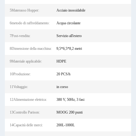
5Materasso Hopper:
Acciaio inossidabile
6metodo di raffreddamento:
Acqua circolante
7Post-vendita:
Servizio all'estero
8Dimensione della macchina:
9,5*6,5*8,2 metri
9Materiale applicabile:
HDPE
10Produzione:
20 PCS/h
11Voltaggio:
in corso
12Alimentazione elettrica:
380 V, 50Hz, 3 fasi
13Controllo Parison:
MOOG 200 punti
14Capacità delle merci:
200L-1000L