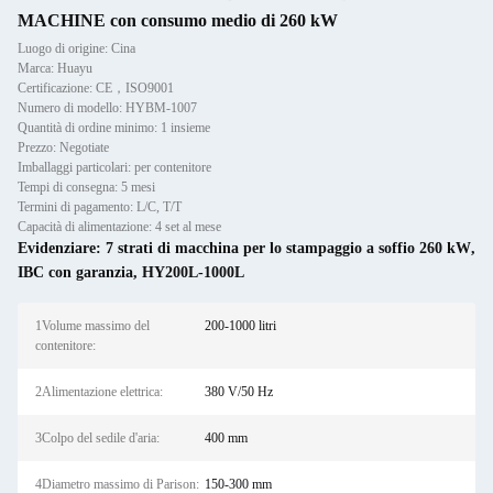
MACHINE con consumo medio di 260 kW
Luogo di origine: Cina
Marca: Huayu
Certificazione: CE，ISO9001
Numero di modello: HYBM-1007
Quantità di ordine minimo: 1 insieme
Prezzo: Negotiate
Imballaggi particolari: per contenitore
Tempi di consegna: 5 mesi
Termini di pagamento: L/C, T/T
Capacità di alimentazione: 4 set al mese
Evidenziare:
7 strati di macchina per lo stampaggio a soffio 260 kW
,
IBC con garanzia
,
HY200L-1000L
1Volume massimo del
200-1000 litri
contenitore:
2Alimentazione elettrica:
380 V/50 Hz
3Colpo del sedile d'aria:
400 mm
4Diametro massimo di Parison:
150-300 mm