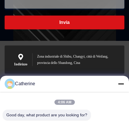
Invia
Zona industriale di Shibu, Changyi, città di Weifang,
provincia dello Shandong, Cina
Indirizzo
Catherine
padraic@huayumachine.cn
E-mail
4:06 AM
Good day, what product are you looking for?
0086-152-6568-7399