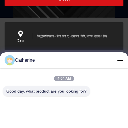
শিবু ইন্ডাস্ট্রিয়াল এরিয়া, চ্যাংই, ওয়েফ্যাং সিটি, শানডং প্রদেশ, চীন
ঠিকানা
Catherine
padraic@huayumachine.cn
ই-মেইল
4:04 AM
Good day, what product are you looking for?
0086-152-6568-7399
ফোন