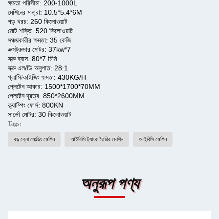
ক্ষমতা পরিসীমা: 200-1000L
মেশিনের মাত্রা: 10.5*5.4*6M
গড় খরচ: 260 কিলোওয়াট
মোট শক্তি: 520 কিলোওয়াট
সঞ্চয়কারীর ক্ষমতা: 35 কেজি
এক্সট্রুডার মোটর: 37kw*7
স্ক্রু ব্যাস: 80*7 মিমি
স্ক্রু এল/ডি অনুপাত: 28:1
প্লাস্টিকাইজিং ক্ষমতা: 430KG/H
প্লেটেন আকার: 1500*1700*70MM
প্লেটেন দূরত্ব: 850*2600MM
ক্ল্যাম্পিং ফোর্স: 800KN
সার্ভো মোটর: 30 কিলোওয়াট
Tags:
বড় ব্লো মোল্ডিং মেশিন
আইবিসি ট্যাংক তৈরির মেশিন
আইবিসি মেশিন
অনুরূপ পণ্য