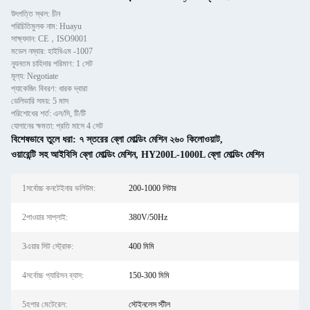
উৎপত্তি স্থল: চীন
পরিচিতিমুলক নাম: Huayu
সাক্ষ্যদান: CE，ISO9001
মডেল নম্বার: হাইবিএম -1007
ন্যূনতম চাহিদার পরিমাণ: 1 সেট
মূল্য: Negotiate
প্যাকেজিং বিবরণ: ধারক দ্বারা
ডেলিভারি সময়: 5 মাস
পরিশোধের শর্ত: এল/সি, টি/টি
যোগানের ক্ষমতা: প্রতি মাসে 4 সেট
বিশেষভাবে তুলে ধরা:
৭ স্তরের ব্লো মোল্ডিং মেশিন ২৬০ কিলোওয়াট
,
ওয়ারেন্টি সহ আইবিসি ব্লো মোল্ডিং মেশিন
,
HY200L-1000L ব্লো মোল্ডিং মেশিন
1সর্বোচ্চ কনটেইনার ভলিউম:
200-1000 লিটার
2পাওয়ার সাপ্লাই:
380V/50Hz
3এয়ার সিট স্ট্রোক:
400 মিমি
4সর্বোচ্চ প্যারিসন ব্যাস:
150-300 মিমি
5হপার মেটেরেল:
স্টেইনলেস স্টীল