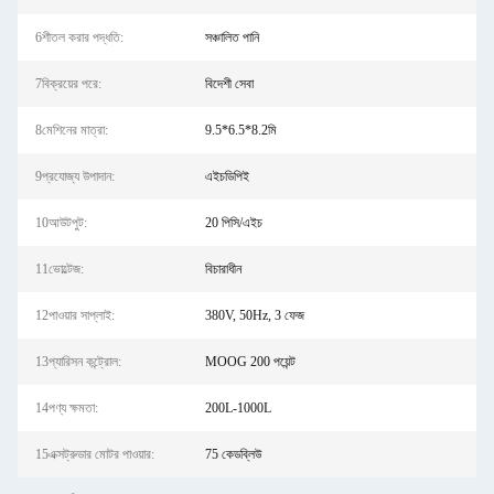
6শীতল করার পদ্ধতি:
সঞ্চালিত পানি
7বিক্রয়ের পরে:
বিদেশী সেবা
8মেশিনের মাত্রা:
9.5*6.5*8.2মি
9প্রযোজ্য উপাদান:
এইচডিপিই
10আউটপুট:
20 পিসি/এইচ
11ভোল্টেজ:
বিচারাধীন
12পাওয়ার সাপ্লাই:
380V, 50Hz, 3 ফেজ
13প্যারিসন কন্ট্রোল:
MOOG 200 পয়েন্ট
14পণ্য ক্ষমতা:
200L-1000L
15এক্সট্রুডার মোটর পাওয়ার:
75 কেডব্লিউ