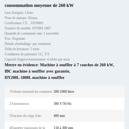
consommation moyenne de 260 kW
Lieu d'origine: Chine
Nom de marque: Huayu
Certification: CE，ISO9001
Numéro de modèle: HYBM-1007
Quantité de commande min: 1 ensemble
Prix: Negotiate
Détails d'emballage: par conteneur
Délai de livraison: 5 mois
Conditions de paiement: LC, T/T
Capacité d'approvisionnement: 4 séries par mois
Mettre en évidence:
Machine à souffler à 7 couches de 260 kW
,
IBC machine à souffler avec garantie
,
HY200L-1000L machine à souffler
1Volume maximal du conteneur:
200-1000 litres
2Alimentation:
380 V/50 Hz
3Traction du siège d'air:
400 mm
4Diamètre maximum de la
150 à 300 mm