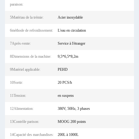
paraison:
5Matériau de la trémie:
Acier inoxydable
6méthode de refroidissement:
L'eau en circulation
7Après-vente:
Service à l'étranger
8Dimensions de la machine:
9,5*6,5*8,2m
9Matériel applicable:
PEHD
10Sortir:
20 PCS/h
11Tension:
en suspens
12Alimentation:
380V, 50Hz, 3 phases
13Contrôle parison:
MOOG 200 points
14Capacité des marchandises:
200L à 1000L