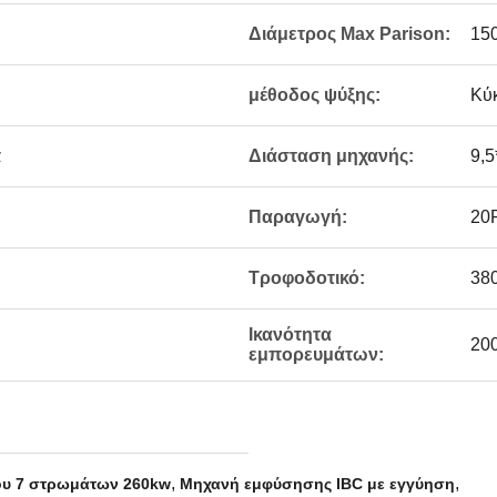
Διάμετρος Max Parison:
150
μέθοδος ψύξης:
Κύ
α
Διάσταση μηχανής:
9,5
Παραγωγή:
20
Τροφοδοτικό:
380
Ικανότητα
20
εμπορευμάτων:
,
,
υ 7 στρωμάτων 260kw
Μηχανή εμφύσησης IBC με εγγύηση