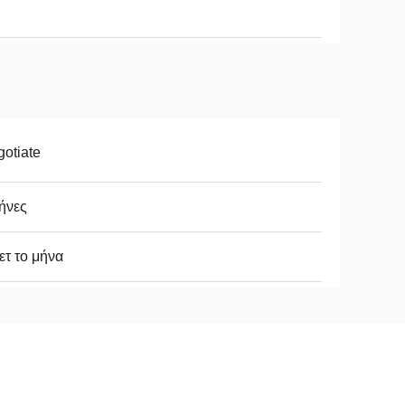
otiate
ήνες
ετ το μήνα