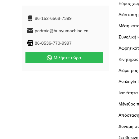
Εύρος χωρ
Διάσταση 
86-152-6568-7399
Μέση κατ
padraic@huayumachine.cn
Συνολική 
86-0536-770-9997
Χωρητικό
Μιλήστε τώρα.
Κινητήρας
Διάμετρος
Αναλογία 
Ικανότητα
Μέγεθος 
Απόσταση
Δύναμη σ
Σερβοκινη