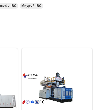
μενών IBC
Μηχανή IBC