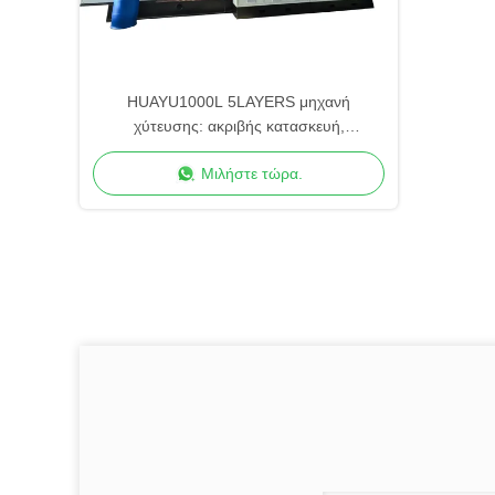
HUAYU1000L 5LAYERS μηχανή
χύτευσης: ακριβής κατασκευή,
προηγμένος έλεγχος ποιότητας
Μιλήστε τώρα.