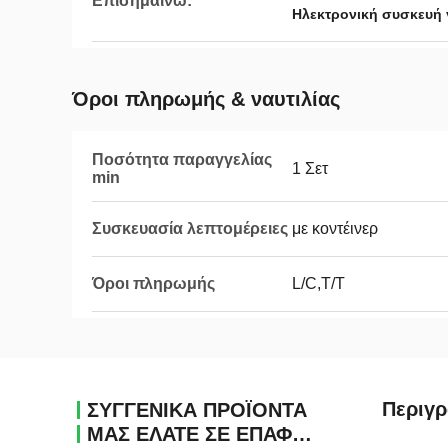
Επισημαίνω:
Ηλεκτρονική συσκευή 
Όροι πληρωμής & ναυτιλίας
Ποσότητα παραγγελίας
1 Σετ
min
Συσκευασία λεπτομέρειες
με κοντέινερ
Όροι πληρωμής
L/C,T/T
Περιγ
ΣΥΓΓΕΝΙΚΆ ΠΡΟΪΌΝΤΑ
ΜΑΣ ΕΛΆΤΕ ΣΕ ΕΠΑΦΉ ΜΕ