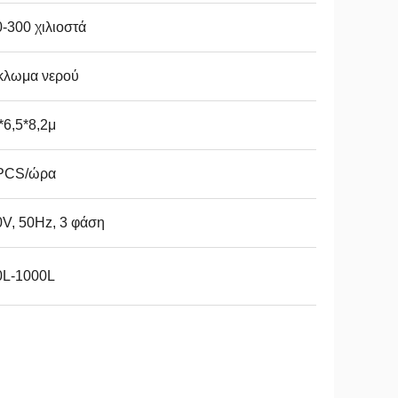
-300 χιλιοστά
κλωμα νερού
*6,5*8,2μ
PCS/ώρα
V, 50Hz, 3 φάση
0L-1000L