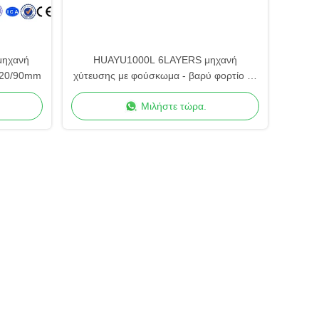
μηχανή
HUAYU1000L 6LAYERS μηχανή
/120/90mm
χύτευσης με φούσκωμα - βαρύ φορτίο με
βελτιωμένη ασφάλεια
Μιλήστε τώρα.