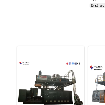
Ετικέττε