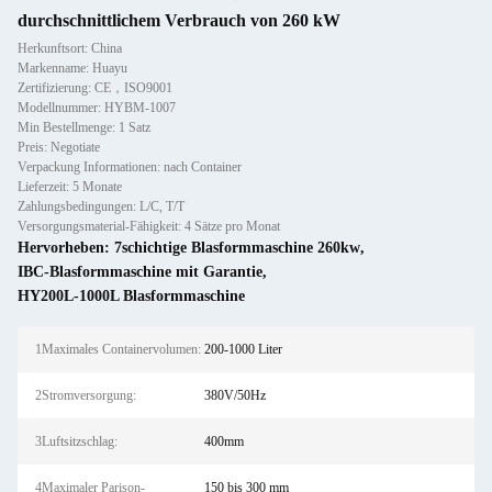
durchschnittlichem Verbrauch von 260 kW
Herkunftsort: China
Markenname: Huayu
Zertifizierung: CE，ISO9001
Modellnummer: HYBM-1007
Min Bestellmenge: 1 Satz
Preis: Negotiate
Verpackung Informationen: nach Container
Lieferzeit: 5 Monate
Zahlungsbedingungen: L/C, T/T
Versorgungsmaterial-Fähigkeit: 4 Sätze pro Monat
Hervorheben:
7schichtige Blasformmaschine 260kw
,
IBC-Blasformmaschine mit Garantie
,
HY200L-1000L Blasformmaschine
1Maximales Containervolumen:
200-1000 Liter
2Stromversorgung:
380V/50Hz
3Luftsitzschlag:
400mm
4Maximaler Parison-
150 bis 300 mm