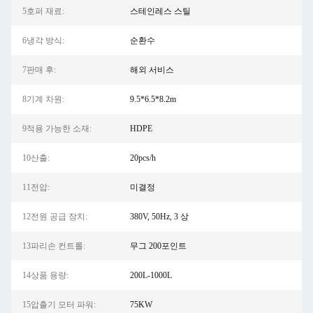
5호퍼 재료:
스테인레스 스틸
6냉각 방식:
순환수
7판매 후:
해외 서비스
8기계 차원:
9.5*6.5*8.2m
9적용 가능한 소재:
HDPE
10산출:
20pcs/h
11전압:
미결정
12전원 공급 장치:
380V, 50Hz, 3 상
13파리손 컨트롤:
무그 200포인트
14상품 용량:
200L-1000L
15압출기 모터 파워:
75KW