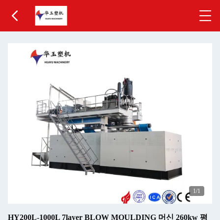
1
/1
HY200L-1000L 7layer BLOW MOULDING 머신 260kw 평