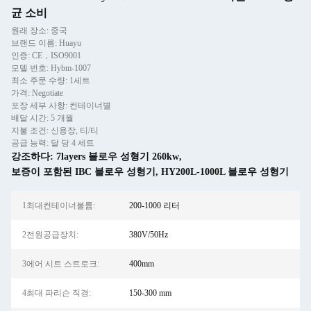
균 소비
원래 장소: 중국
브랜드 이름: Huayu
인증: CE，ISO9001
모델 번호: Hybm-1007
최소 주문 수량: 1세트
가격: Negotiate
포장 세부 사항: 컨테이너별
배달 시간: 5 개월
지불 조건: 신용장, 티/티
공급 능력: 달 당 4 세트
강조하다:
7layers 블로우 성형기 260kw
,
보증이 포함된 IBC 블로우 성형기
,
HY200L-1000L 블로우 성형기
1최대컨테이너볼륨:
200-1000 리터
2전원공급장치:
380V/50Hz
3에어 시트 스트로크:
400mm
4최대 파리슨 직경:
150-300 mm