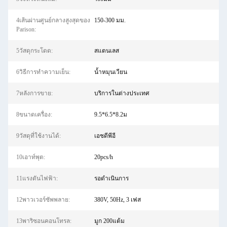
4เส้นผ่านศูนย์กลางสูงสุดของ
150-300 มม.
Parison:
5วัสดุกระโดด:
สแตนเลส
6วิธีการทำความเย็น:
น้ำหมุนเวียน
7หลังการขาย:
บริการในต่างประเทศ
8ขนาดเครื่อง:
9.5*6.5*8.2ม
9วัสดุที่ใช้งานได้:
เอชดีพีอี
10เอาท์พุต:
20pcs/h
11แรงดันไฟฟ้า:
รอดำเนินการ
12พาวเวอร์ซัพพลาย:
380V, 50Hz, 3 เฟส
13พาริซอนคอนโทรล:
มูก 200แต้ม