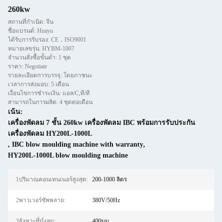
260kw
สถานที่กำเนิด: จีน
ชื่อแบรนด์: Huayu
ได้รับการรับรอง: CE，ISO9001
หมายเลขรุ่น: HYBM-1007
จำนวนสั่งซื้อขั้นต่ำ: 1 ชุด
ราคา: Negotiate
รายละเอียดการบรรจุ: โดยภาชนะ
เวลาการส่งมอบ: 5 เดือน
เงื่อนไขการชำระเงิน: แอล/C,ที/ที
สามารถในการผลิต: 4 ชุดต่อเดือน
เน้น:
เครื่องพัดลม 7 ชั้น 260kw เครื่องพัดลม IBC พร้อมการรับประกัน
เครื่องพัดลม HY200L-1000L
,
IBC blow moulding machine with warranty
,
HY200L-1000L blow moulding machine
1ปริมาณคอนเทนเนอร์สูงสุด:
200-1000 ลิตร
2พาวเวอร์ซัพพลาย:
380V/50Hz
3จังหวะที่นั่งลม:
400มม